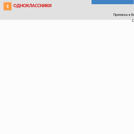
ОДНОКЛАССНИКИ
Прописка в Бе
С