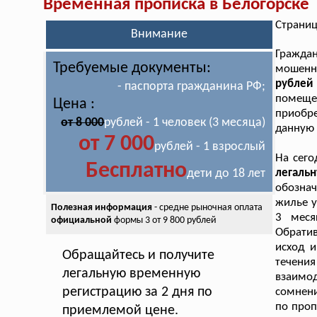
Временная прописка в Белогорске
Страниц
Внимание
Гражда
Требуемые документы:
мошенн
рублей
- паспорта гражданина РФ;
помещен
Цена :
приобре
от 8 000
рублей - 1 человек (3 месяца)
данную 
от 7 000
рублей - 1 взрослый
На сего
Бесплатно
дети до 18 лет
легаль
обознач
жилье у
Полезная информация
- средне рыночная оплата
3 меся
официальной
формы 3 от 9 800 рублей
Обрати
исход 
Обращайтесь и получите
течен
легальную временную
взаимо
регистрацию за 2 дня по
сомнени
по проп
приемлемой цене.