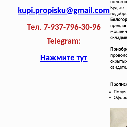
пользов
Будьт
kupi.propisku@gmail.com
недобр
Белого
Тел. 7-937-796-30-96
предла
мошенни
складыв
Telegram:
Приобр
провол
Нажмите тут
скрытых
свидете
Прописк
Получ
Оформ