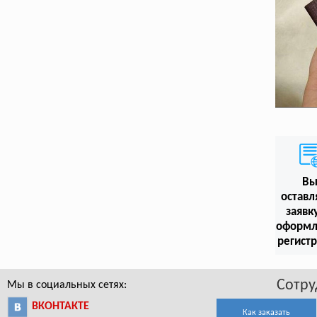
В
оставл
заявк
оформл
регист
Сотру
Мы в социальных сетях:
ВКОНТАКТЕ
Как заказать