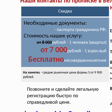
Наши контакты по прописке в Бе
Скидка
Необходимые документы:
- паспорта гражданина РФ;
E
Стоимость наших услугу:
T
от 8 000
рублей - 1 человек (квартал)
от 7 000
рублей - 1 взрослый
Т
Бесплатно
несовершеннолетние
о
На заметку
- средне рыночная цена
формы 3 от 9 900
рублей
м
В
Позвоните и сделайте легальную
регистрацию быстро по
справедливой цене.
А