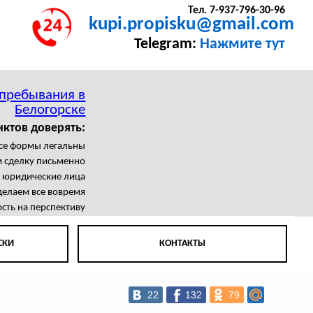
Тел. 7-937-796-30-96
kupi.propisku@gmail.com
Telegram:
Нажмите тут
 пребывания в
Белогорске
нктов доверять:
се формы легальны
 сделку письменно
я юридические лица
елаем все вовремя
сть на перспективу
СКИ
КОНТАКТЫ
22
132
79